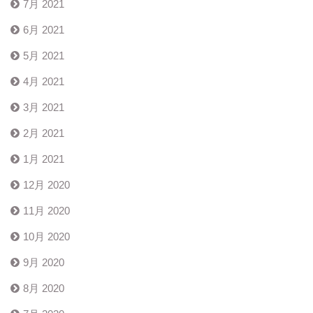
7月 2021
6月 2021
5月 2021
4月 2021
3月 2021
2月 2021
1月 2021
12月 2020
11月 2020
10月 2020
9月 2020
8月 2020