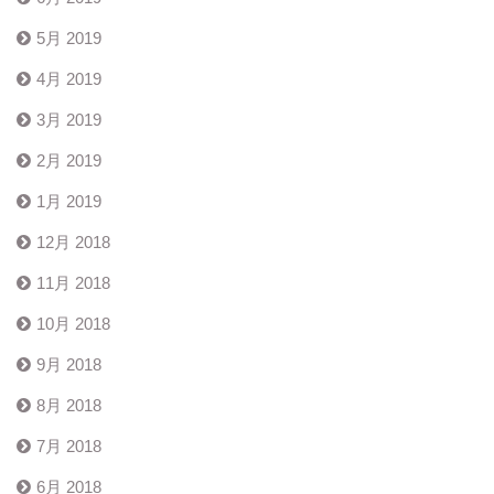
5月 2019
4月 2019
3月 2019
2月 2019
1月 2019
12月 2018
11月 2018
10月 2018
9月 2018
8月 2018
7月 2018
6月 2018