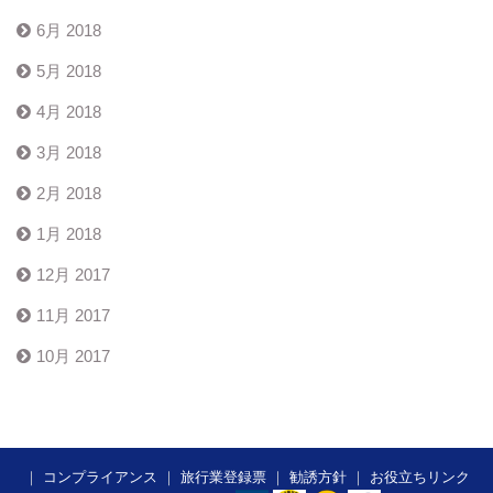
6月 2018
5月 2018
4月 2018
3月 2018
2月 2018
1月 2018
12月 2017
11月 2017
10月 2017
｜
コンプライアンス
｜
旅行業登録票
｜
勧誘方針
｜
お役立ちリンク