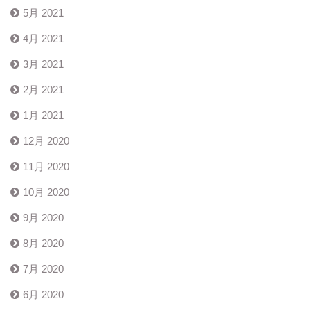
5月 2021
4月 2021
3月 2021
2月 2021
1月 2021
12月 2020
11月 2020
10月 2020
9月 2020
8月 2020
7月 2020
6月 2020