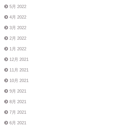
5月 2022
4月 2022
3月 2022
2月 2022
1月 2022
12月 2021
11月 2021
10月 2021
9月 2021
8月 2021
7月 2021
6月 2021