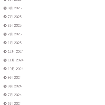
8月 2025
7月 2025
3月 2025
2月 2025
1月 2025
12月 2024
11月 2024
10月 2024
9月 2024
8月 2024
7月 2024
6月 2024