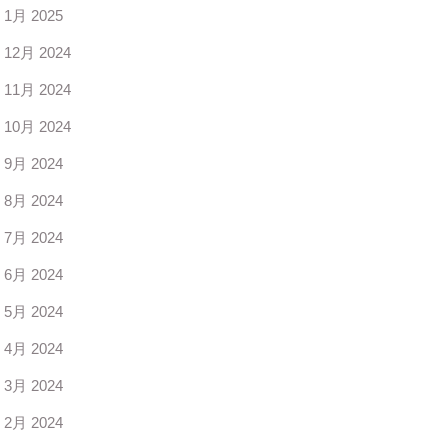
1月 2025
12月 2024
11月 2024
10月 2024
9月 2024
8月 2024
7月 2024
6月 2024
5月 2024
4月 2024
3月 2024
2月 2024