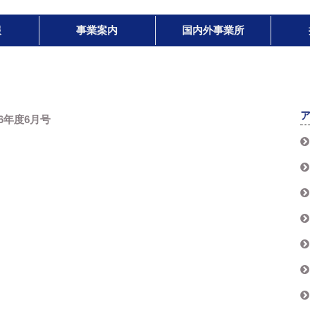
報
事業案内
国内外事業所
026年度6月号