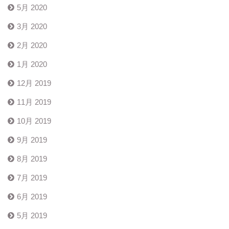
5月 2020
3月 2020
2月 2020
1月 2020
12月 2019
11月 2019
10月 2019
9月 2019
8月 2019
7月 2019
6月 2019
5月 2019