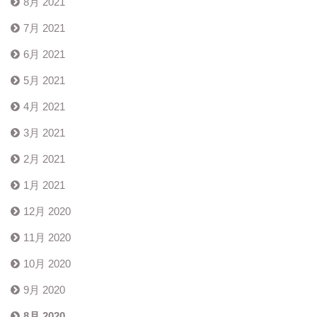
8月 2021
7月 2021
6月 2021
5月 2021
4月 2021
3月 2021
2月 2021
1月 2021
12月 2020
11月 2020
10月 2020
9月 2020
8月 2020