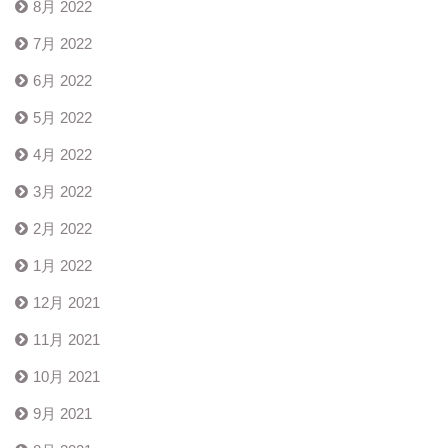
8月 2022
7月 2022
6月 2022
5月 2022
4月 2022
3月 2022
2月 2022
1月 2022
12月 2021
11月 2021
10月 2021
9月 2021