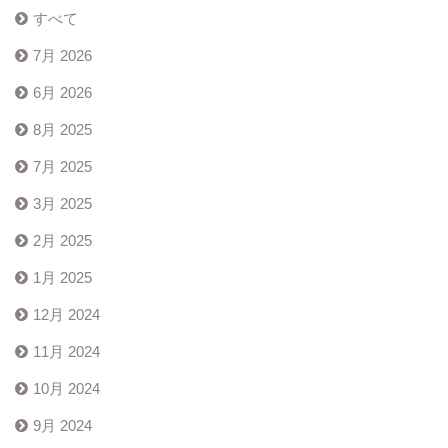
すべて
7月 2026
6月 2026
8月 2025
7月 2025
3月 2025
2月 2025
1月 2025
12月 2024
11月 2024
10月 2024
9月 2024