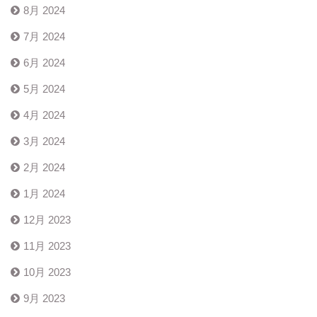
8月 2024
7月 2024
6月 2024
5月 2024
4月 2024
3月 2024
2月 2024
1月 2024
12月 2023
11月 2023
10月 2023
9月 2023