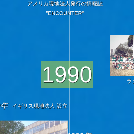
アメリカ現地法人発行の情報誌
"ENCOUNTER"
1990
ラ
0年
イギリス現地法人 設立