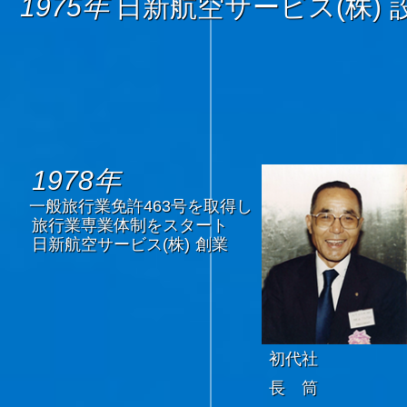
1975年
日新航空サービス(株) 
1978年
一般旅行業免許463号を取得し
旅行業専業体制をスタート
日新航空サービス(株) 創業
初代社
長 筒