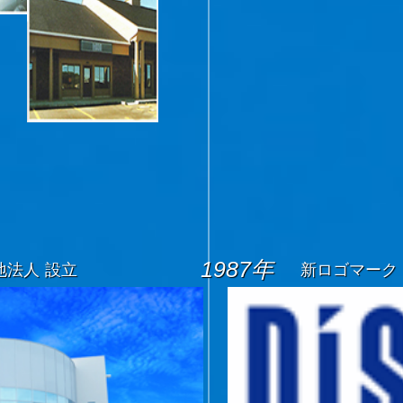
1987年
地法人 設立
新ロゴマーク