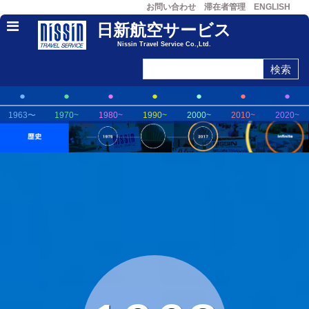
お問い合わせ
滞在者管理
ENGLISH
日新航空サービス
Nissin Travel Service Co.,Ltd.
●
●
●
●
●
●
●
1963〜
1970~
1980~
1990~
2000~
2010~
2020~