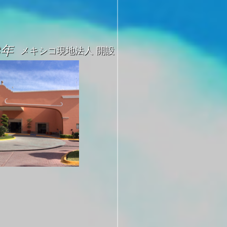
3年
メキシコ現地法人 開設