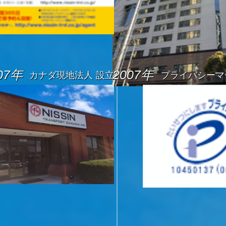
07年
2007年
カナダ現地法人 設立
プライバシーマ