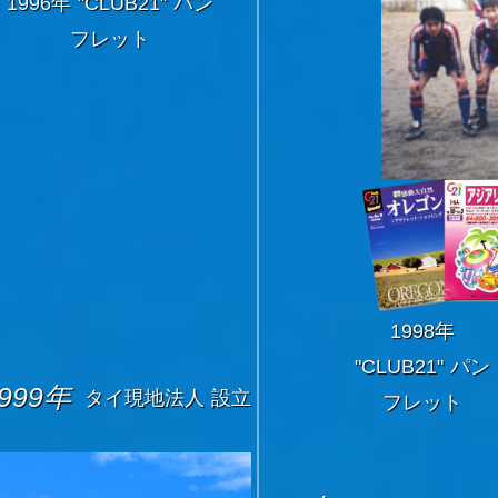
1996年 "CLUB21" パン
フレット
1998年
"CLUB21" パン
999年
タイ現地法人 設立
フレット