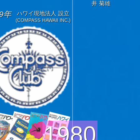
井 菊雄
79年
ハワイ現地法人 設立
(COMPASS HAWAII INC.)
1980