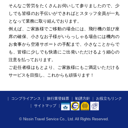
そんなご苦労をたくさんお伺いして参りましたので、少
しでも皆様のお手伝いができればとスタッフ全員が一丸
となって業務に取り組んでおります。
例えば、ご家族様でご移動の場合には、飛行機の並び座
席の確保、小さなお子様がいらっしゃる場合には機内の
お食事から空港サポートの手配まで、小さなことからで
も、皆様に少しでも快適にご出発いただけるよう細心の
注意を払っております。
ご赴任者様はもとより、ご家族様にもご満足いただける
サービスを目指し、これからも頑張ります！
｜
コンプライアンス
｜
旅行業登録票
｜
勧誘方針
｜
お役立ちリンク
｜
サイトマップ
｜
​​​​​
© Nissin Travel Service Co., Ltd. All Rights Reserved.