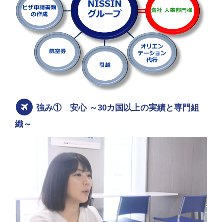
強み① 安心 ～30カ国以上の実績と専門組
織～