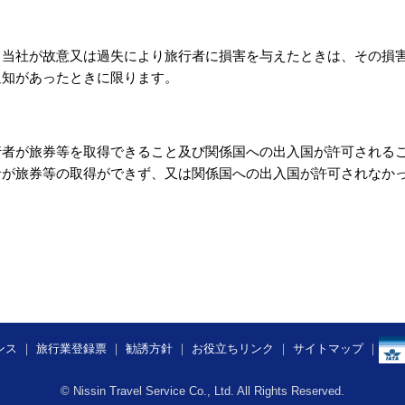
、当社が故意又は過失により旅行者に損害を与えたときは、その損
通知があったときに限ります。
行者が旅券等を取得できること及び関係国への出入国が許可される
者が旅券等の取得ができず、又は関係国への出入国が許可されなか
ンス
｜
旅行業登録票
｜
勧誘方針
｜
お役立ちリンク
｜
サイトマップ
｜
© Nissin Travel Service Co., Ltd. All Rights Reserved.