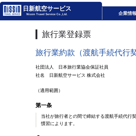
日新航空サービス
企業情
Nissin Travel Service Co.,Ltd.
旅行業登録票
旅行業約款（渡航手続代行
社団法人 日本旅行業協会保証社員
社名 日新航空サービス 株式会社
（適用範囲）
第一条
当社が旅行者との間で締結する渡航手続代行
慣習によります。