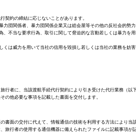
代行契約の締結に応じないことがあります。
暴力団関係者、暴力団関係企業又は総会屋等その他の反社会的勢力
為、不当な要求行為、取引に関して脅迫的な言動若しくは暴力を用
しくは威力を用いて当社の信用を毀損し若しくは当社の業務を妨害
、旅行者に、当該渡航手続代行契約により引き受けた代行業務（以
任その他必要な事項を記載した書面を交付します。
項の書面の交付に代えて、情報通信の技術を利用する方法により当
は、旅行者の使用する通信機器に備えられたファイルに記載事項が