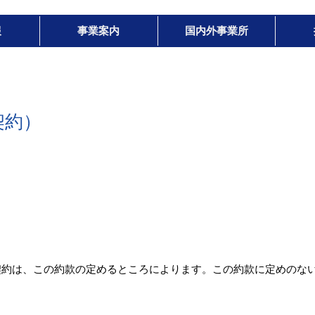
報
事業案内
国内外事業所
契約）
契約は、この約款の定めるところによります。この約款に定めのな