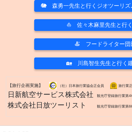
🐘 森勇一先生と行くジオツーリ
⛵ 佐々木麻里先生と行
🍝 フードライター
🏡 川島智生先生と行く
【旅行企画実施】
（社）日本旅行業協会正会員
旅行業
日新航空サービス株式会社
観光庁登録旅行業第4
株式会社日放ツーリスト
観光庁登録旅行業第6