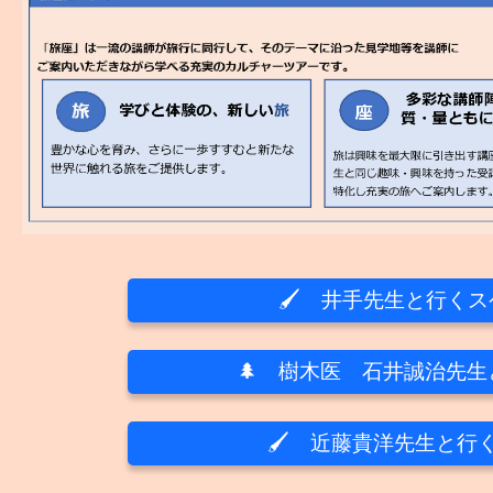
🖌 井手先生と行く
🌲 樹木医 石井誠治先
🖌 近藤貴洋先生と行